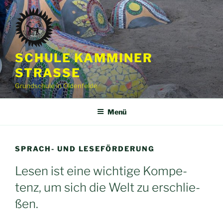
Zum
Inhalt
springen
SCHULE KAMMINER
STRASSE
Grundschule in Oldenfelde
Menü
SPRACH- UND LESEFÖRDERUNG
Lesen ist eine wichtige Kompe­
tenz, um sich die Welt zu erschlie­
ßen.