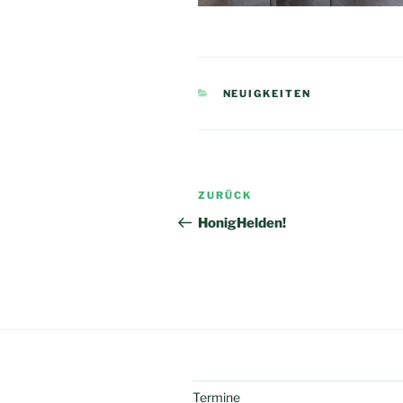
KATEGORIEN
NEUIGKEITEN
Beitragsnavigation
Vorheriger
ZURÜCK
Beitrag
HonigHelden!
Termine