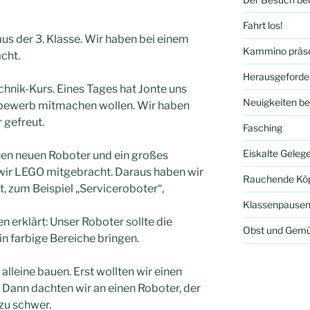
Fahrt los!
aus der 3. Klasse. Wir haben bei einem
Kammino präsen
cht.
Herausgeforder
chnik-Kurs. Eines Tages hat Jonte uns
Neuigkeiten b
tbewerb mitmachen wollen. Wir haben
 gefreut.
Fasching
Eiskalte Geleg
en neuen Roboter und ein großes
 wir LEGO mitgebracht. Daraus haben wir
Rauchende Kö
t, zum Beispiel „Serviceroboter“,
Klassenpausen
 erklärt: Unser Roboter sollte die
Obst und Gemü
in farbige Bereiche bringen.
lleine bauen. Erst wollten wir einen
 Dann dachten wir an einen Roboter, der
 zu schwer.