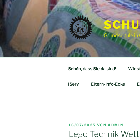
Zum
Inhalt
springen
SCHU
Grundschule in
Schön, dass Sie da sind!
Wir s
IServ
Eltern-Info-Ecke
E
VERÖFFENTLICHT
16/07/2025
VON
ADMIN
AM
Lego Technik Wet