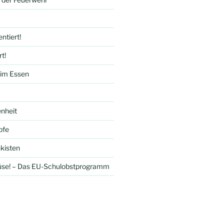
tiert!
t!
eim Essen
enheit
pfe
kisten
se! – Das EU-Schulobstprogramm