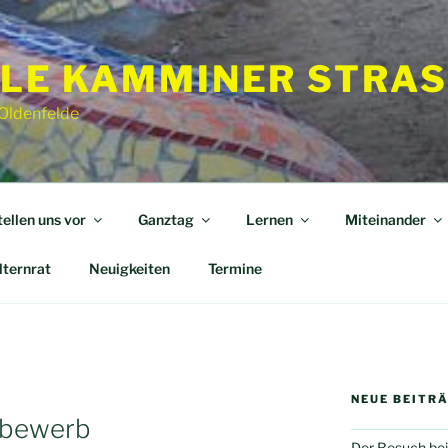
LE KAMMINER STRAS
 Oldenfelde
tellen uns vor
Ganztag
Lernen
Miteinander
lternrat
Neuigkeiten
Termine
NEUE BEITR
tbewerb
Der Besuch bei