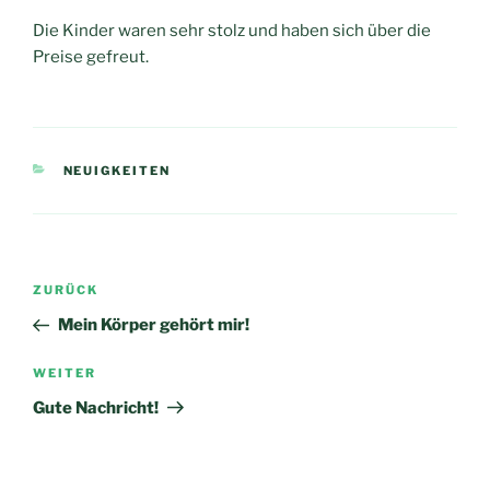
Die Kinder waren sehr stolz und haben sich über die
Preise gefreut.
KATEGORIEN
NEUIGKEITEN
Beitragsnavigation
Vorheriger
ZURÜCK
Beitrag
Mein Körper gehört mir!
Nächster
WEITER
Beitrag
Gute Nachricht!