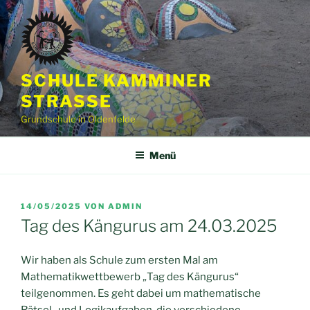
Zum
Inhalt
springen
SCHULE KAMMINER
STRASSE
Grundschule in Oldenfelde
Menü
VERÖFFENTLICHT
14/05/2025
VON
ADMIN
AM
Tag des Kängurus am 24.03.2025
Wir haben als Schule zum ersten Mal am
Mathematikwettbewerb „Tag des Kängurus“
teilgenommen. Es geht dabei um mathematische