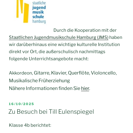
Durch die Kooperation mit der
Staatlichen Jugendmusikschule Hamburg
(JMS)
haben
wir darüberhinaus eine wichtige kulturelle Institution
direkt vor Ort, die außerschulisch nachmittags
folgende
Unterrichtsangebot
e macht:
Gitarre,
Klavier,
Querflöte,
Violoncello,
Akkordeon,
Musikalische Früherziehung
Nähere Informationen finden Sie
hier
.
VERÖFFENTLICHT
16/10/2025
AM
Zu Besuch bei Till Eulenspiegel
Klasse 4b berichtet: