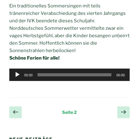
Ein traditionelles Sommersingen mit teils
tränenreicher Verabschiedung des vierten Jahrgangs
und der IVK beendete dieses Schuljahr.
Norddeutsches Sommerwetter vermittelte zwar ein
vages Herbstgefühl, aber die Kinder besangen unbeirrt
den Sommer. Hoffentlich können sie die
Sonnenstrahlen herbeilocken!
Schöne Ferien für alle!
Audio-
00:00
00:00
Player
Seitennummerierung
Vorherige
Näch
Seite
2
Seite
Seit
der
Beiträge