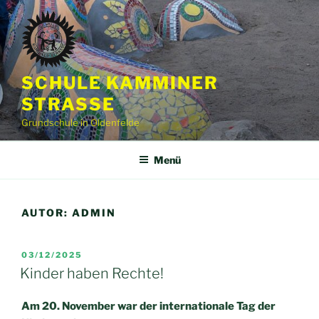
Zum
Inhalt
springen
SCHULE KAMMINER
STRASSE
Grundschule in Oldenfelde
Menü
AUTOR:
ADMIN
VERÖFFENTLICHT
03/12/2025
AM
Kinder haben Rechte!
Am 20. November war der internationale Tag der