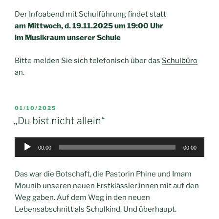
Der Infoabend mit Schulführung findet statt
am Mittwoch, d. 19.11.2025 um 19:00 Uhr
im Musikraum unserer Schule
Bitte melden Sie sich telefonisch über das
Schulbüro
an.
VERÖFFENTLICHT
01/10/2025
AM
„Du bist nicht allein“
Audio-
00:00
00:00
Player
Das war die Botschaft, die Pastorin Phine und Imam
Mounib unseren neuen Erstklässler:innen mit auf den
Weg gaben. Auf dem Weg in den neuen
Lebensabschnitt als Schulkind. Und überhaupt.